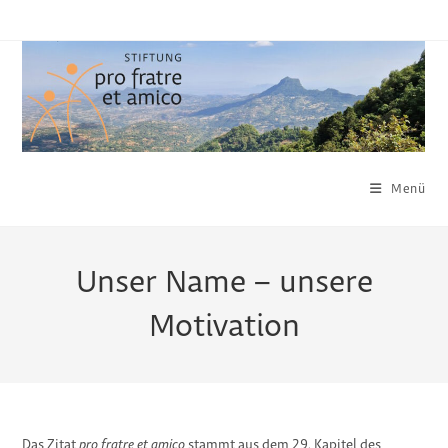
Zum
Inhalt
springen
Menü
Unser Name – unsere
Motivation
Das Zitat
pro fratre et amico
stammt aus dem 29. Kapitel des