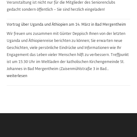
Veranstaltung ist nicht nur für die Mitglieder des Seniorenclubs
gedacht sondern öffentlich – Sie sind herzlich eingeladen!
Vortrag über Uganda und Äthiopien am 14. März in Bad Mergentheim
Wir freuen uns zusammen mit Günter Deppisch Ihnen von der letzten
Uganda und Äthiopienreise berichten zu können; Sie erwarten neue
Geschichten, viele persönliche Eindrücke und Informationen wie Ihr
Engagement das Leben vieler Menschen hilft zu verbessern. Treffpunkt
ist um 15:30 Uhr im Weltladen der katholischen Kirchengemeinde St.
Johannes in Bad Mergentheim (Zaisenmühlstraße 3 in Bad…
Vortrag
weiterlesen
über
Uganda
und
Äthiopien
am
14.
März
in