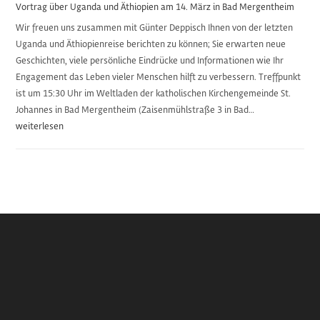
Vortrag über Uganda und Äthiopien am 14. März in Bad Mergentheim
Wir freuen uns zusammen mit Günter Deppisch Ihnen von der letzten
Uganda und Äthiopienreise berichten zu können; Sie erwarten neue
Geschichten, viele persönliche Eindrücke und Informationen wie Ihr
Engagement das Leben vieler Menschen hilft zu verbessern. Treffpunkt
ist um 15:30 Uhr im Weltladen der katholischen Kirchengemeinde St.
Johannes in Bad Mergentheim (Zaisenmühlstraße 3 in Bad…
Vortrag
weiterlesen
über
Uganda
und
Äthiopien
am
14.
März
in
Bad
Mergentheim