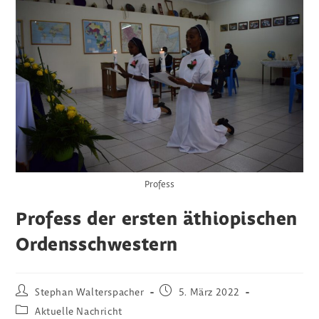
Profess
Profess der ersten äthiopischen
Ordensschwestern
Beitrags-
Beitrag
Stephan Walterspacher
5. März 2022
Autor:
veröffentlicht:
Beitrags-
Aktuelle Nachricht