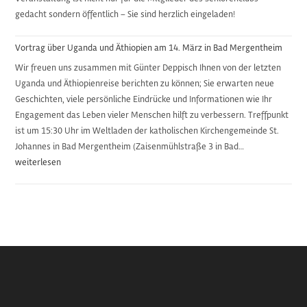
gedacht sondern öffentlich – Sie sind herzlich eingeladen!
Vortrag über Uganda und Äthiopien am 14. März in Bad Mergentheim
Wir freuen uns zusammen mit Günter Deppisch Ihnen von der letzten
Uganda und Äthiopienreise berichten zu können; Sie erwarten neue
Geschichten, viele persönliche Eindrücke und Informationen wie Ihr
Engagement das Leben vieler Menschen hilft zu verbessern. Treffpunkt
ist um 15:30 Uhr im Weltladen der katholischen Kirchengemeinde St.
Johannes in Bad Mergentheim (Zaisenmühlstraße 3 in Bad…
Vortrag
weiterlesen
über
Uganda
und
Äthiopien
am
14.
März
in
Bad