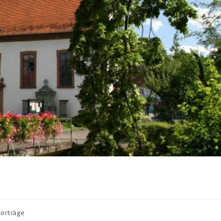
h
ags-
orträge
orie: