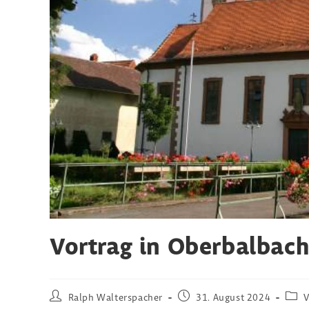
Vortrag in Oberbalbac
Beitrags-
Beitrag
Beitr
Ralph Walterspacher
31. August 2024
V
Autor:
veröffentlicht:
Kateg